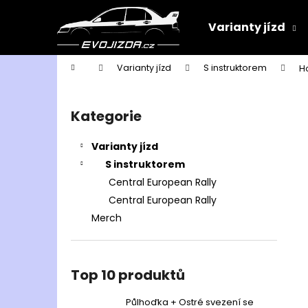
K
Přejít
na
o
Varianty jízd
obsah
Zpět
Zpět
š
do
do
í
Domů
Varianty jízd
S instruktorem
H
k
obchodu
obchodu
P
o
Kategorie
Přeskočit
s
kategorie
t
Varianty jízd
r
S instruktorem
a
Central European Rally
n
Central European Rally
n
Merch
í
p
a
Top 10 produktů
n
e
Půlhoďka + Ostré svezení se