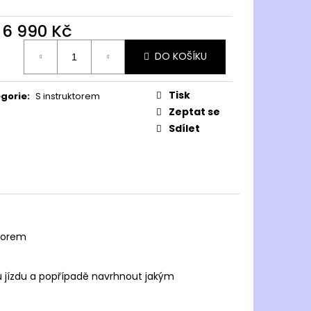
ITTED
d
6 990 Kč
č
ná
DO KOŠÍKU
:
Tisk
gorie
:
S instruktorem
Zeptat se
Sdílet
ktorem
ou jízdu a popřípadě navrhnout jakým