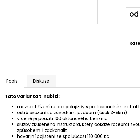
HOĎKA + OSTRÉ SVEZENÍ SE
ZIMNÍ ČEPICE KN
ZÁVODNÍKEM
590 Kč
A
o
6 990 Kč
Původně:
790 K
Měr
cena
R
Kate
M
A
Popis
Diskuze
Tato varianta ti nabízí:
možnost řízení nebo spolujízdy s profesionálním instru
ostré svezení se závodním jezdcem (úsek 3-5km)
v ceně je použití 100 oktanového benzínu
služby zkušeného instruktora, který dokáže rozebrat tv
způsobem ji zdokonalit
havarijní pojištění se spoluúčastí 10 000 Kč