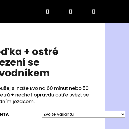
Hledat
Přihlášení
Nákupní
košík
ďka + ostré
ezení se
vodníkem
ušej si naše Evo na 60 minut nebo 50
metrů +
nechat opravdu ostře svézt se
dním jezdcem.
Následující
ANTA